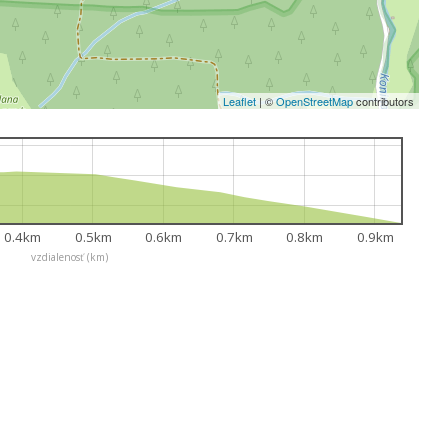
Leaflet
|
©
OpenStreetMap
contributors
0.4km
0.5km
0.6km
0.7km
0.8km
0.9km
vzdialenosť (km)