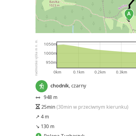
nadmorská výška m n. m.
1050m
1000m
950m
0km
0.1km
0.2km
0.3km
chodník
, czarny
948 m
25min
(30min w przeciwnym kierunku)
↗ 4 m
↘ 130 m