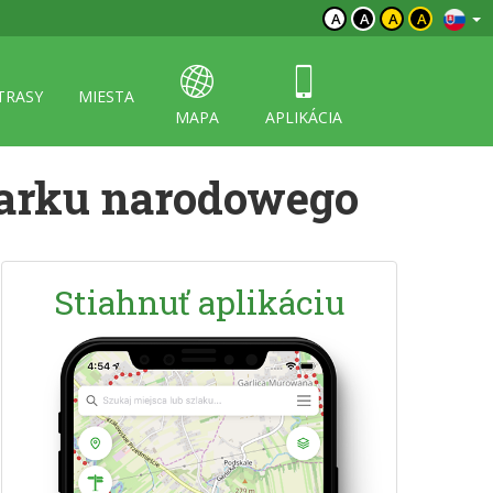
A
A
A
A
TRASY
MIESTA
MAPA
APLIKÁCIA
parku narodowego
Stiahnuť aplikáciu