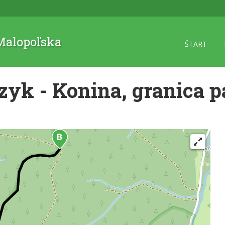
 Malopoľska
ŠTART
zyk - Konina, granica 