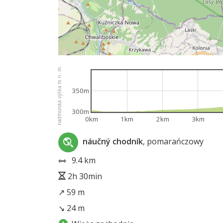
nadmorská výška m n. m.
350m
300m
0km
1km
2km
3km
náučný chodník
, pomarańczowy
9.4 km
2h 30min
↗ 59 m
↘ 24 m