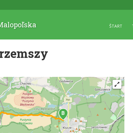
 Malopoľska
ŠTART
Przemszy