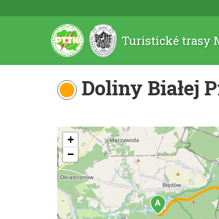
Turistické trasy
Doliny Białej 
+
−