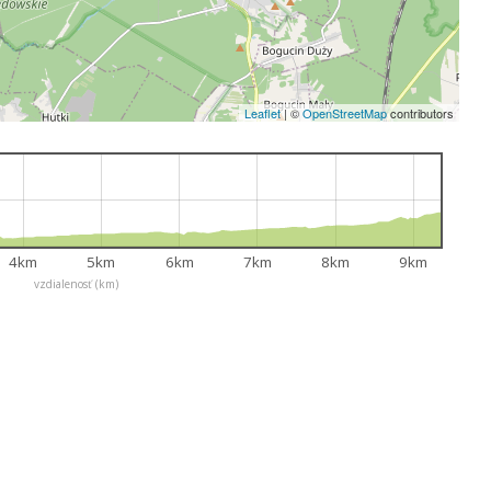
Leaflet
|
©
OpenStreetMap
contributors
4km
5km
6km
7km
8km
9km
vzdialenosť (km)