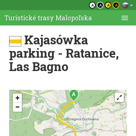
A
A
A
A
Turistické trasy Malopoľska
Togg
navi
Kajasówka
parking - Ratanice,
Las Bagno
+
−