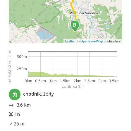
Leaflet
|
©
OpenStreetMap
contributors
nadmorská výška m n. m.
300m
250m
0km
0.5km
1km
1.5km
2km
2.5km
3km
3.5km
vzdialenosť (km)
chodník
, żółty
3.6 km
1h
↗ 26 m