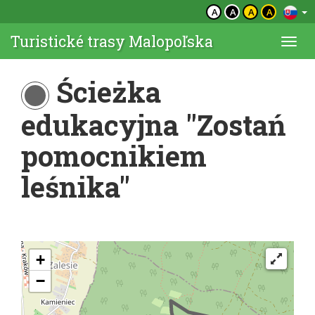
A
A
A
A
Turistické trasy Malopoľska
Togg
navi
Ścieżka
edukacyjna "Zostań
pomocnikiem
leśnika"
+
−