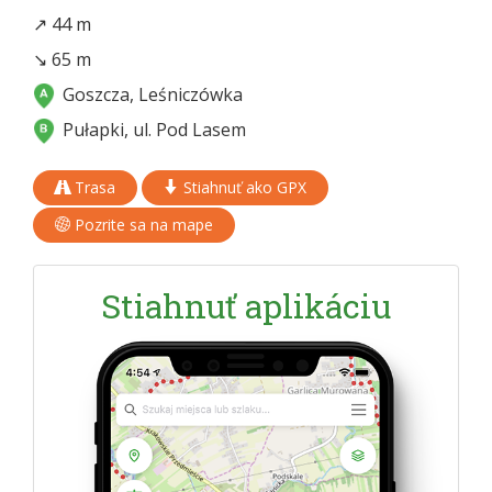
↗ 44 m
↘ 65 m
Goszcza, Leśniczówka
Pułapki, ul. Pod Lasem
Trasa
Stiahnuť ako GPX
Pozrite sa na mape
Stiahnuť aplikáciu