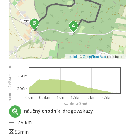
Leaflet
|
©
OpenStreetMap
contributors
nadmorská výška m n. m.
350m
300m
0km
0.5km
1km
1.5km
2km
2.5km
vzdialenosť (km)
náučný chodník
, drogowskazy
2.9 km
55min