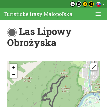
A
A
A
A
Turistické trasy Malopoľska
Togg
navi
Las Lipowy
Obrożyska
+
−