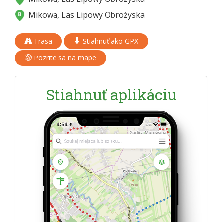
Mikowa, Las Lipowy Obrożyska
Trasa
Stiahnuť ako GPX
Pozrite sa na mape
Stiahnuť aplikáciu