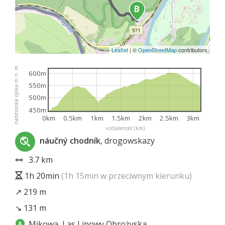
Leaflet
|
©
OpenStreetMap
contributors
nadmorská výška m n. m.
600m
550m
500m
450m
0km
0.5km
1km
1.5km
2km
2.5km
3km
vzdialenosť (km)
náučný chodník
, drogowskazy
3.7 km
1h 20min
(1h 15min w przeciwnym kierunku)
↗ 219 m
↘ 131 m
Mikowa, Las Lipowy Obrożyska