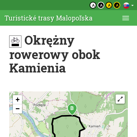
A
A
A
A
Turistické trasy Malopoľska
Togg
navi
Okrężny
rowerowy obok
Kamienia
+
−