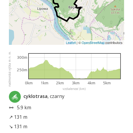
Leaflet
|
©
OpenStreetMap
contributors
nadmorská výška m n. m.
300m
250m
0km
1km
2km
3km
4km
5km
vzdialenosť (km)
cyklotrasa
, czarny
5.9 km
↗ 131 m
↘ 131 m