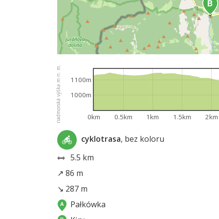
nadmorská výška m n. m.
1100m
1000m
0km
0.5km
1km
1.5km
2km
cyklotrasa
, bez koloru
5.5 km
↗ 86 m
↘ 287 m
Pałkówka