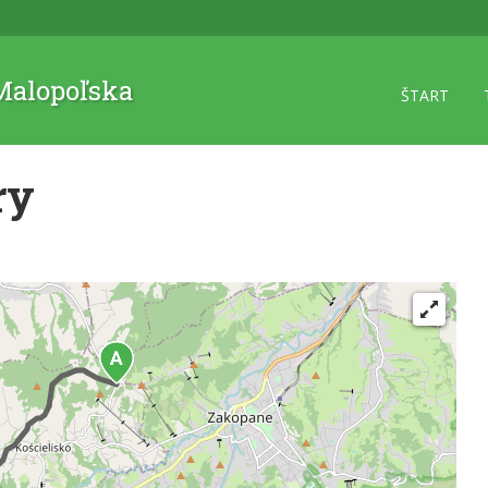
 Malopoľska
ŠTART
ry