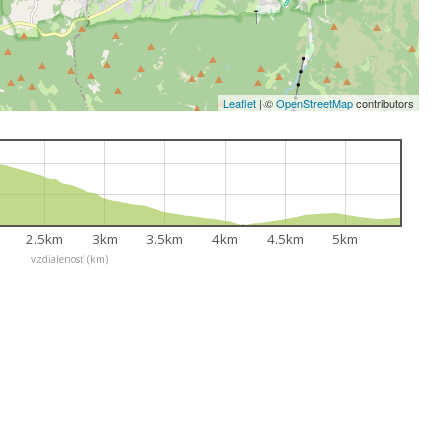
Leaflet
|
©
OpenStreetMap
contributors
2.5km
3km
3.5km
4km
4.5km
5km
vzdialenosť (km)