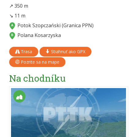
↗ 350 m
↘ 11 m
Potok Szopczański (Granica PPN)
Polana Kosarzyska
Trasa
Stiahnuť ako GPX
Pozrite sa na mape
Na chodníku