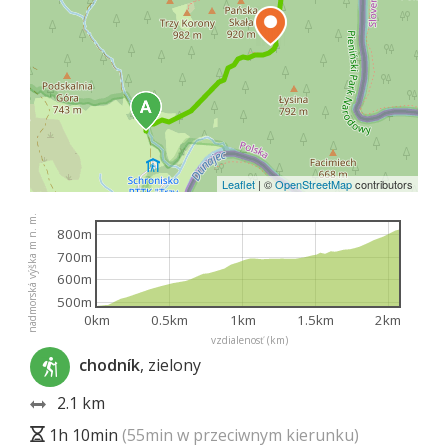
Leaflet
|
©
OpenStreetMap
contributors
nadmorská výška m n. m.
800m
700m
600m
500m
0km
0.5km
1km
1.5km
2km
vzdialenosť (km)
chodník
, zielony
2.1 km
1h 10min
(55min w przeciwnym kierunku)