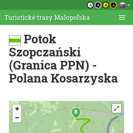
A
A
A
A
Turistické trasy Malopoľska
Togg
navi
Potok
Szopczański
(Granica PPN) -
Polana Kosarzyska
+
−