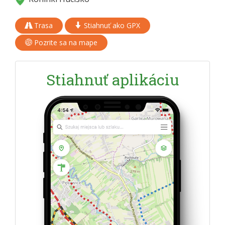
Trasa
Stiahnuť ako GPX
Pozrite sa na mape
Stiahnuť aplikáciu