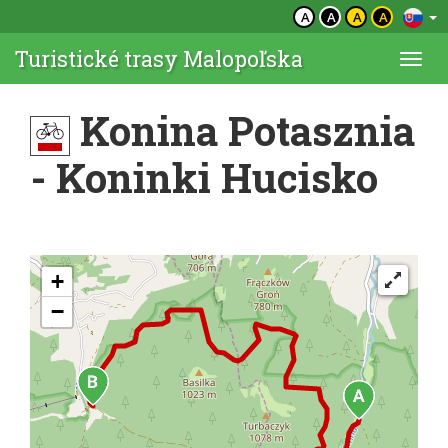
A
A
A
A
Turistické trasy Malopoľska
Togg
navi
Konina Potasznia
- Koninki Hucisko
+
−