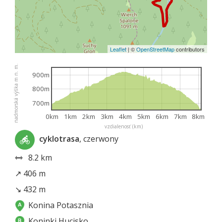
Leaflet
|
©
OpenStreetMap
contributors
nadmorská výška m n. m.
900m
800m
700m
0km
1km
2km
3km
4km
5km
6km
7km
8km
vzdialenosť (km)
cyklotrasa
, czerwony
8.2 km
↗ 406 m
↘ 432 m
Konina Potasznia
Koninki Hucisko