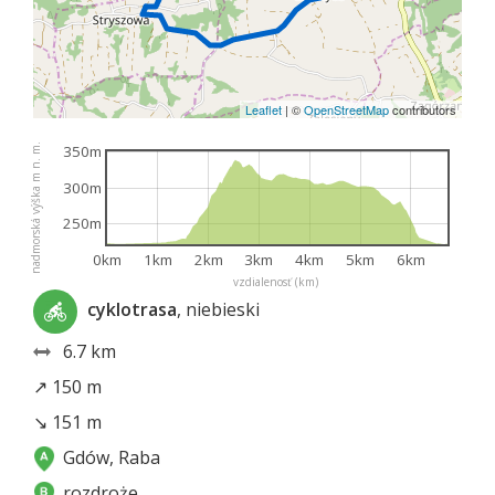
Leaflet
|
©
OpenStreetMap
contributors
nadmorská výška m n. m.
350m
300m
250m
0km
1km
2km
3km
4km
5km
6km
vzdialenosť (km)
cyklotrasa
, niebieski
6.7 km
↗ 150 m
↘ 151 m
Gdów, Raba
rozdroże