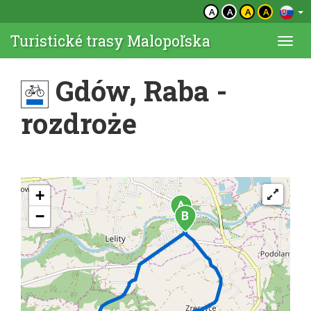
A
A
A
A
Turistické trasy Malopoľska
Togg
navi
Gdów, Raba -
rozdroże
+
−