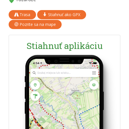
Trasa
Stiahnuť ako GPX
Pozrite sa na mape
Stiahnuť aplikáciu