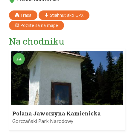
Trasa
Stiahnuť ako GPX
Pozrite sa na mape
Na chodníku
Polana Jaworzyna Kamienicka
Gorczański Park Narodowy