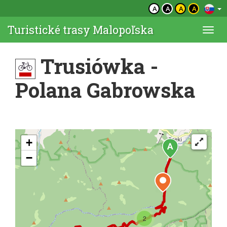
A
A
A
A
Turistické trasy Malopoľska
Togg
navi
Trusiówka -
Polana Gabrowska
+
−
2