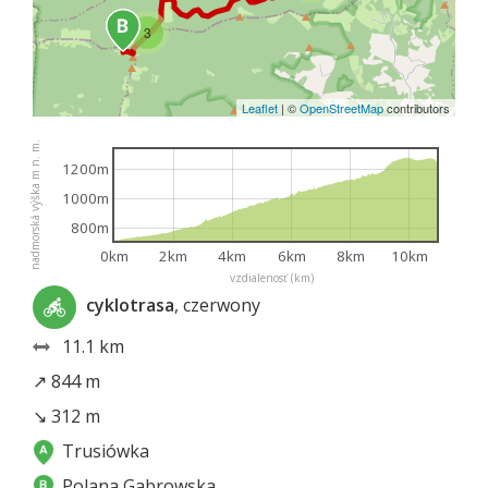
3
Leaflet
|
©
OpenStreetMap
contributors
nadmorská výška m n. m.
1200m
1000m
800m
0km
2km
4km
6km
8km
10km
vzdialenosť (km)
cyklotrasa
, czerwony
11.1 km
↗ 844 m
↘ 312 m
Trusiówka
Polana Gabrowska