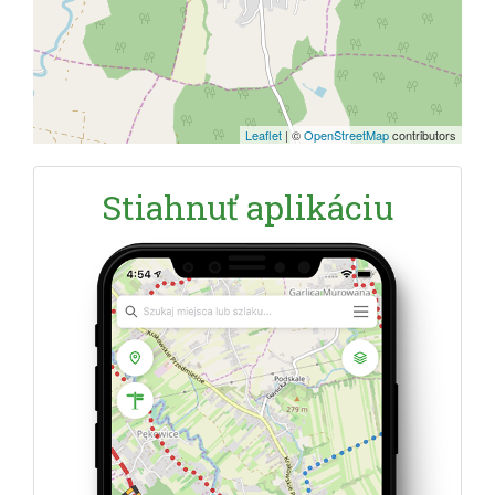
Leaflet
|
©
OpenStreetMap
contributors
Stiahnuť aplikáciu