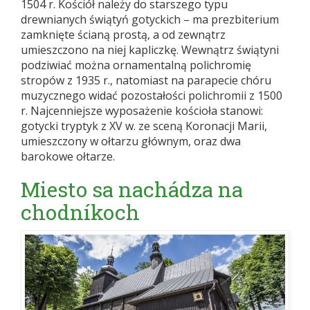
1504 r. Kościół należy do starszego typu
drewnianych świątyń gotyckich – ma prezbiterium
zamknięte ścianą prostą, a od zewnątrz
umieszczono na niej kapliczkę. Wewnątrz świątyni
podziwiać można ornamentalną polichromię
stropów z 1935 r., natomiast na parapecie chóru
muzycznego widać pozostałości polichromii z 1500
r. Najcenniejsze wyposażenie kościoła stanowi:
gotycki tryptyk z XV w. ze sceną Koronacji Marii,
umieszczony w ołtarzu głównym, oraz dwa
barokowe ołtarze.
Miesto sa nachádza na
chodníkoch