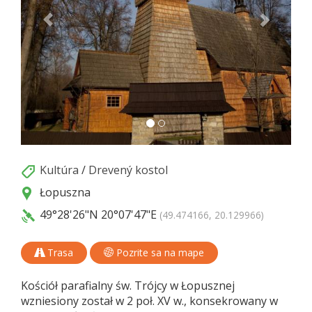
Kultúra
/
Drevený kostol
Łopuszna
49°28'26"N
20°07'47"E
(49.474166, 20.129966)
Trasa
Pozrite sa na mape
Kościół parafialny św. Trójcy w Łopusznej
wzniesiony został w 2 poł. XV w., konsekrowany w