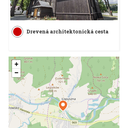
Drevená architektonická cesta
+
−