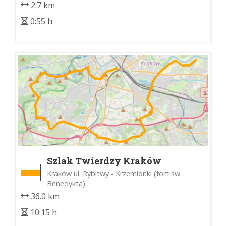
2.7 km
0:55 h
Szlak Twierdzy Kraków
Kraków ul. Rybitwy - Krzemionki (fort św.
Benedykta)
36.0 km
10:15 h