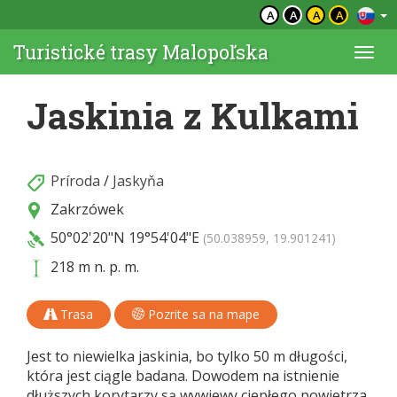
A
A
A
A
Turistické trasy Malopoľska
Togg
navi
Jaskinia z Kulkami
Príroda
/
Jaskyňa
Zakrzówek
50°02'20"N
19°54'04"E
(50.038959, 19.901241)
218 m n. p. m.
Trasa
Pozrite sa na mape
Jest to niewielka jaskinia, bo tylko 50 m długości,
która jest ciągle badana. Dowodem na istnienie
dłuższych korytarzy są wywiewy ciepłego powietrza.