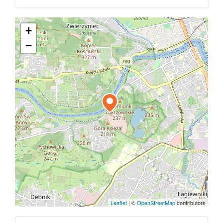
+
−
Leaflet
|
©
OpenStreetMap
contributors