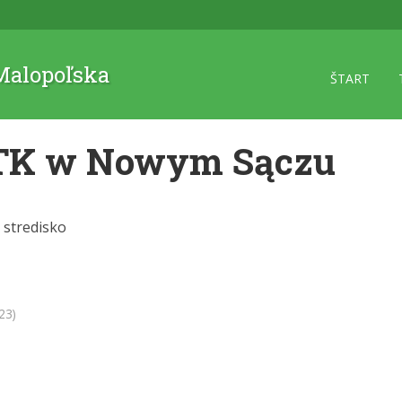
 Malopoľska
ŠTART
TK w Nowym Sączu
 stredisko
23)