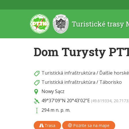
Turistické trasy
Dom Turysty PT
Turistická infraštruktúra
/
Ďalšie horské
Turistická infraštruktúra
/
Táborisko
Nowy Sącz
49°37'09"N
20°43'02"E
(49.619334, 20.7173
294 m n. p. m.
Trasa
Pozrite sa na mape