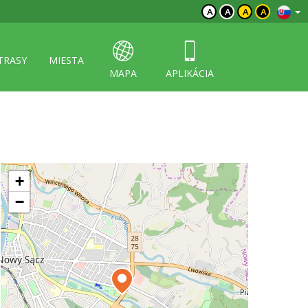
A
A
A
A
TRASY
MIESTA
MAPA
APLIKÁCIA
+
−