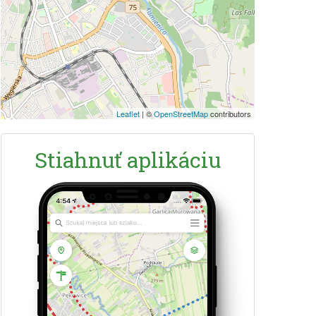
Leaflet
|
©
OpenStreetMap
contributors
Stiahnuť aplikáciu