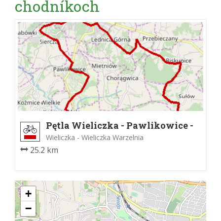
chodníkoch
Pętla Wieliczka - Pawlikowice -
Wieliczka
Wieliczka - Wieliczka Warzelnia
25.2 km
+
−