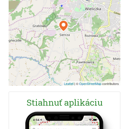
Leaflet
|
©
OpenStreetMap
contributors
Stiahnuť aplikáciu