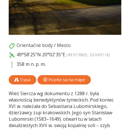
Orientačné body
/
Mesto
49°58'25"N
20°02'35"E
(49.973865, 20.043116)
358 m n. p. m.
Trasa
Pozrite sa na mape
Wieś Siercza wg dokumentu z 1288 r. była
własnością benedyktynów tynieckich. Pod koniec
XVI w. należała do Sebastiana Lubomirskiego,
dzierżawcy żup krakowskich. Jego syn Stanisław
Lubomirski (1583–1649). otwarł tu w latach
dwudziestych XVII w. swoją kopalnię soli – szyb