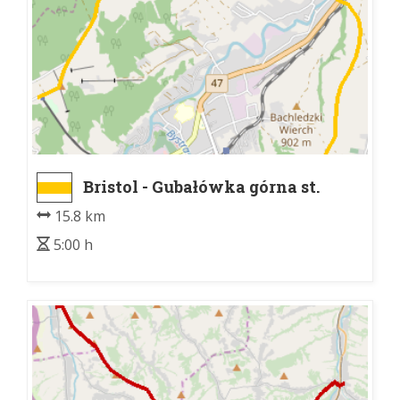
Bristol - Gubałówka górna st.
kolejki
15.8 km
5:00 h