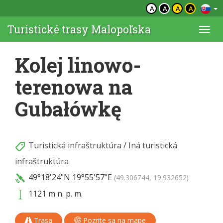
A
A
A
A
Turistické trasy Malopoľska
Togg
navi
Kolej linowo-
terenowa na
Gubałówkę
Turistická infraštruktúra
/
Iná turistická
infraštruktúra
49°18'24"N
19°55'57"E
(49.306744, 19.932652)
1121 m n. p. m.
Trasa
Pozrite sa na mape