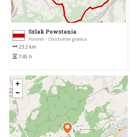
Szlak Powstania
Chochołowskiego
Poronin - Chochołów granica
23.2 km
7:45 h
+
−