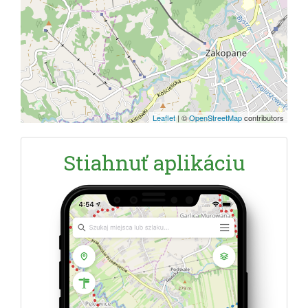
Leaflet
|
©
OpenStreetMap
contributors
Stiahnuť aplikáciu