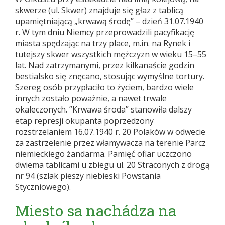
skwerze (ul. Skwer) znajduje się głaz z tablicą
upamiętniającą „krwawą środę” – dzień 31.07.1940
r. W tym dniu Niemcy przeprowadzili pacyfikację
miasta spędzając na trzy place, m.in. na Rynek i
tutejszy skwer wszystkich mężczyzn w wieku 15–55
lat. Nad zatrzymanymi, przez kilkanaście godzin
bestialsko się znęcano, stosując wymyślne tortury.
Szereg osób przypłaciło to życiem, bardzo wiele
innych zostało poważnie, a nawet trwale
okaleczonych. ”Krwawa środa” stanowiła dalszy
etap represji okupanta poprzedzony
rozstrzelaniem 16.07.1940 r. 20 Polaków w odwecie
za zastrzelenie przez włamywacza na terenie Parcz
niemieckiego żandarma. Pamięć ofiar uczczono
dwiema tablicami u zbiegu ul. 20 Straconych z drogą
nr 94 (szlak pieszy niebieski Powstania
Styczniowego).
Miesto sa nachádza na