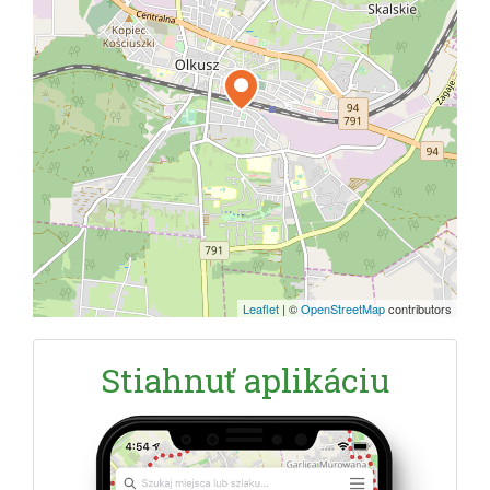
Leaflet
|
©
OpenStreetMap
contributors
Stiahnuť aplikáciu