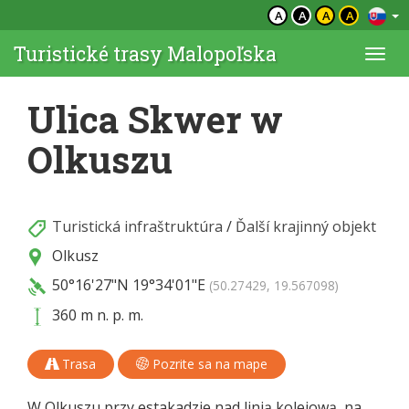
A
A
A
A
Turistické trasy Malopoľska
Togg
navi
Ulica Skwer w
Olkuszu
Turistická infraštruktúra
/
Ďalší krajinný objekt
Olkusz
50°16'27"N
19°34'01"E
(50.27429, 19.567098)
360 m n. p. m.
Trasa
Pozrite sa na mape
W Olkuszu przy estakadzie nad linią kolejową, na