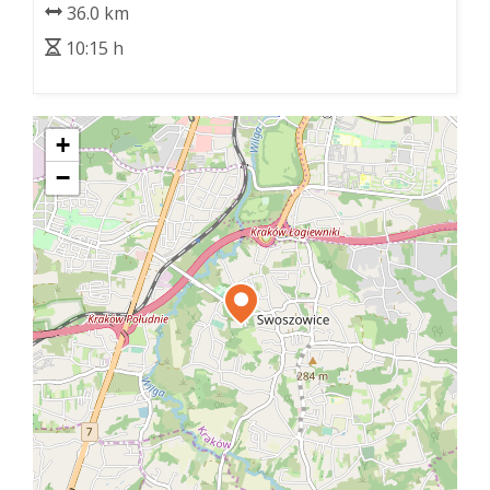
36.0 km
10:15 h
+
−