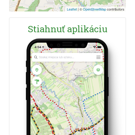
Leaflet
|
©
OpenStreetMap
contributors
Stiahnuť aplikáciu