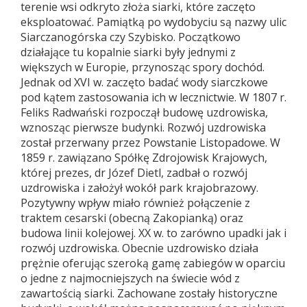
terenie wsi odkryto złoża siarki, które zaczęto
eksploatować. Pamiątką po wydobyciu są nazwy ulic
Siarczanogórska czy Szybisko. Początkowo
działające tu kopalnie siarki były jednymi z
większych w Europie, przynosząc spory dochód.
Jednak od XVI w. zaczęto badać wody siarczkowe
pod kątem zastosowania ich w lecznictwie. W 1807 r.
Feliks Radwański rozpoczął budowę uzdrowiska,
wznosząc pierwsze budynki. Rozwój uzdrowiska
został przerwany przez Powstanie Listopadowe. W
1859 r. zawiązano Spółkę Zdrojowisk Krajowych,
której prezes, dr Józef Dietl, zadbał o rozwój
uzdrowiska i założył wokół park krajobrazowy.
Pozytywny wpływ miało również połączenie z
traktem cesarski (obecną Zakopianką) oraz
budowa linii kolejowej. XX w. to zarówno upadki jak i
rozwój uzdrowiska. Obecnie uzdrowisko działa
prężnie oferując szeroką gamę zabiegów w oparciu
o jedne z najmocniejszych na świecie wód z
zawartością siarki. Zachowane zostały historyczne