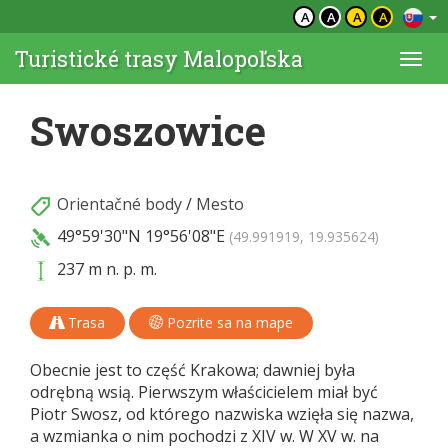
A
A
A
A
Turistické trasy Malopoľska
Togg
navi
Swoszowice
Orientačné body
/
Mesto
49°59'30"N
19°56'08"E
(49.991919, 19.935624)
237 m n. p. m.
Trasa
Pozrite sa na mape
Obecnie jest to część Krakowa; dawniej była
odrębną wsią. Pierwszym właścicielem miał być
Piotr Swosz, od którego nazwiska wzięła się nazwa,
a wzmianka o nim pochodzi z XIV w. W XV w. na