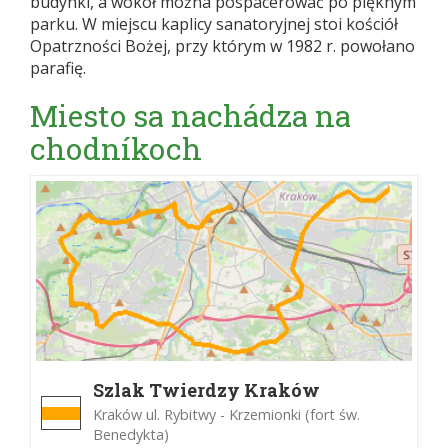
budynki, a wokół można pospacerować po pięknym
parku. W miejscu kaplicy sanatoryjnej stoi kościół
Opatrzności Bożej, przy którym w 1982 r. powołano
parafię.
Miesto sa nachádza na
chodníkoch
Szlak Twierdzy Kraków
Kraków ul. Rybitwy - Krzemionki (fort św.
Benedykta)