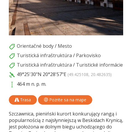
Orientačné body
/
Mesto
Turistická infraštruktúra
/
Parkovisko
Turistická infraštruktúra
/
Turistické informácie
49°25'30"N
20°28'57"E
(49.425108, 20.482635)
464 m n. p. m.
Trasa
Pozrite sa na mape
Szczawnica, pieniński kurort konkurujący rangą i
popularnością z najsłynniejszą w Beskidach Krynicą,
jest położona w dolnym biegu uchodzącego do