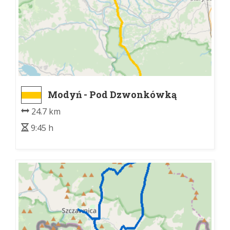
Modyń - Pod Dzwonkówką
24.7 km
9:45 h