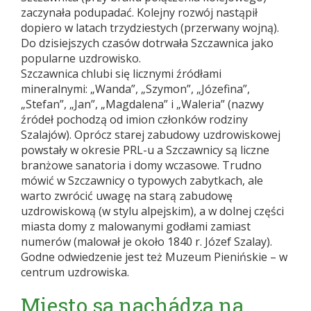
zaczynała podupadać. Kolejny rozwój nastąpił
dopiero w latach trzydziestych (przerwany wojną).
Do dzisiejszych czasów dotrwała Szczawnica jako
popularne uzdrowisko.
Szczawnica chlubi się licznymi źródłami
mineralnymi: „Wanda”, „Szymon”, „Józefina”,
„Stefan”, „Jan”, „Magdalena” i „Waleria” (nazwy
źródeł pochodzą od imion członków rodziny
Szalajów). Oprócz starej zabudowy uzdrowiskowej
powstały w okresie PRL-u a Szczawnicy są liczne
branżowe sanatoria i domy wczasowe. Trudno
mówić w Szczawnicy o typowych zabytkach, ale
warto zwrócić uwagę na starą zabudowę
uzdrowiskową (w stylu alpejskim), a w dolnej części
miasta domy z malowanymi godłami zamiast
numerów (malował je około 1840 r. Józef Szalay).
Godne odwiedzenie jest też Muzeum Pienińskie – w
centrum uzdrowiska.
Miesto sa nachádza na