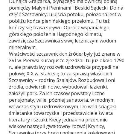
Dunajca Grajcarka, płynącego malowniczą doliną
pomiędzy Małymi Pieninami i Beskid Sądecki. Dolna
część Szczawnicy, u ujścia potoku, położona jest w
pobliżu końca pienińskiego przełomu. Tu też
kończy się trasa spływu. Oprócz wspaniałego
górskiego położenia i łagodnego klimatu,
zawdzięcza Szczawnica sławę leczniczym wodom
mineralnym.
Właściwości szczawnickich źródeł były już znane w
XVI w. Pierwsi kuracjusze zjeżdżali tu już około 1790
r., ale prawdziwy rozkwit uzdrowiska przypadł na
połowę XIX w. Stało się to za sprawą właścicieli
Szczawnicy – rodziny Szalajów. Rozbudowali oni
źródła, odwiercili nowe, wybudowali łazienki,
założyli park. Za ich czasów powstały liczne
pensjonaty, wille, później sanatoria, w modnym
wówczas stylu uzdrowiskowym. Do wód ściągała
śmietanka towarzyska i przedstawiciele świata
literatury i sztuki. Kiedy jednak na przełomie
wieków następił gwałtowny rozwój Krynicy,
Szczawnica (przy braku połączenia kolejowego)