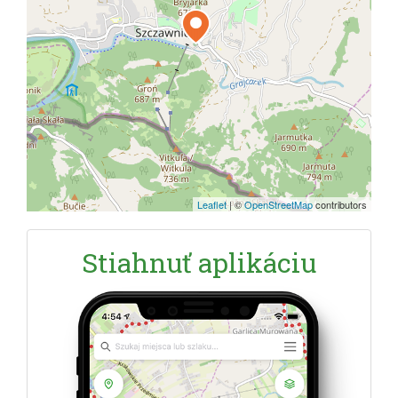
Leaflet
|
©
OpenStreetMap
contributors
Stiahnuť aplikáciu