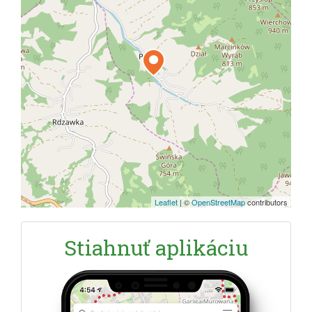
Leaflet
|
©
OpenStreetMap
contributors
Stiahnuť aplikáciu