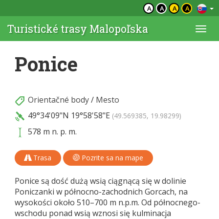
A
A
A
A
Turistické trasy Malopoľska
Togg
navi
Ponice
Orientačné body
/
Mesto
49°34'09"N
19°58'58"E
(49.569385, 19.98299)
578 m n. p. m.
Trasa
Pozrite sa na mape
Ponice są dość dużą wsią ciągnącą się w dolinie
Poniczanki w północno-zachodnich Gorcach, na
wysokości około 510–700 m n.p.m. Od północnego-
wschodu ponad wsią wznosi się kulminacja