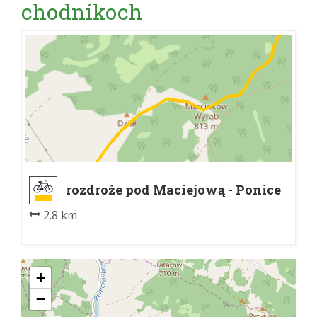
chodníkoch
rozdroże pod Maciejową - Ponice
2.8 km
+
−