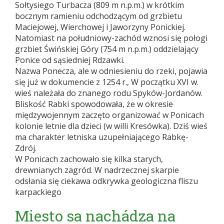
Sołtysiego Turbacza (809 m n.p.m.) w krótkim
bocznym ramieniu odchodzącym od grzbietu
Maciejowej, Wierchowej i Jaworzyny Ponickiej.
Natomiast na południowy-zachód wznosi się połogi
grzbiet Świńskiej Góry (754 m n.p.m.) oddzielający
Ponice od sąsiedniej Rdzawki.
Nazwa Ponecza, ale w odniesieniu do rzeki, pojawia
się już w dokumencie z 1254 r., W początku XVI w.
wieś należała do znanego rodu Spyków-Jordanów.
Bliskość Rabki spowodowała, że w okresie
międzywojennym zaczęto organizować w Ponicach
kolonie letnie dla dzieci (w willi Kresówka). Dziś wieś
ma charakter letniska uzupełniającego Rabkę-
Zdrój.
W Ponicach zachowało się kilka starych,
drewnianych zagród. W nadrzecznej skarpie
odsłania się ciekawa odkrywka geologiczna fliszu
karpackiego
Miesto sa nachádza na