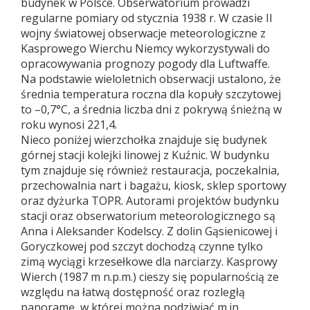
budynek w Polsce. Obserwatorium prowadzi
regularne pomiary od stycznia 1938 r. W czasie II
wojny światowej obserwacje meteorologiczne z
Kasprowego Wierchu Niemcy wykorzystywali do
opracowywania prognozy pogody dla Luftwaffe.
Na podstawie wieloletnich obserwacji ustalono, że
średnia temperatura roczna dla kopuły szczytowej
to –0,7°C, a średnia liczba dni z pokrywą śnieżną w
roku wynosi 221,4.
Nieco poniżej wierzchołka znajduje się budynek
górnej stacji kolejki linowej z Kuźnic. W budynku
tym znajduje się również restauracja, poczekalnia,
przechowalnia nart i bagażu, kiosk, sklep sportowy
oraz dyżurka TOPR. Autorami projektów budynku
stacji oraz obserwatorium meteorologicznego są
Anna i Aleksander Kodelscy. Z dolin Gąsienicowej i
Goryczkowej pod szczyt dochodzą czynne tylko
zimą wyciągi krzesełkowe dla narciarzy. Kasprowy
Wierch (1987 m n.p.m.) cieszy się popularnością ze
względu na łatwą dostępność oraz rozległą
panoramę, w której można podziwiać m.in.