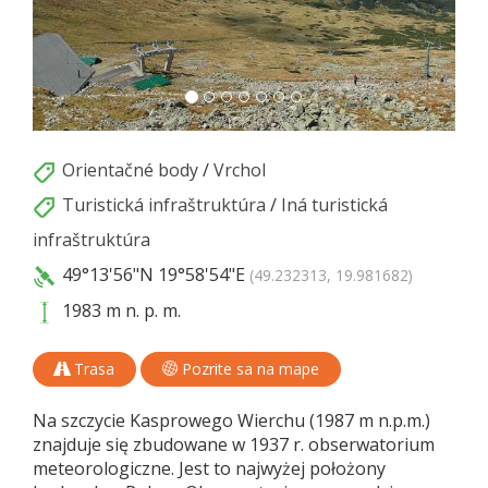
Orientačné body
/
Vrchol
Turistická infraštruktúra
/
Iná turistická
infraštruktúra
49°13'56"N
19°58'54"E
(49.232313, 19.981682)
1983 m n. p. m.
Trasa
Pozrite sa na mape
Na szczycie Kasprowego Wierchu (1987 m n.p.m.)
znajduje się zbudowane w 1937 r. obserwatorium
meteorologiczne. Jest to najwyżej położony