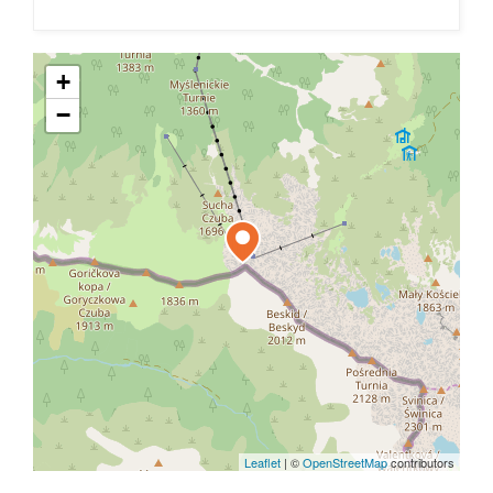
+
−
Leaflet
|
©
OpenStreetMap
contributors