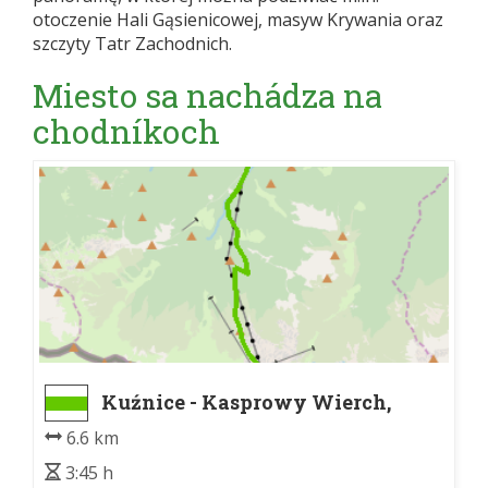
otoczenie Hali Gąsienicowej, masyw Krywania oraz
szczyty Tatr Zachodnich.
Miesto sa nachádza na
chodníkoch
Kuźnice - Kasprowy Wierch,
stacja kolei linowej
6.6 km
3:45 h