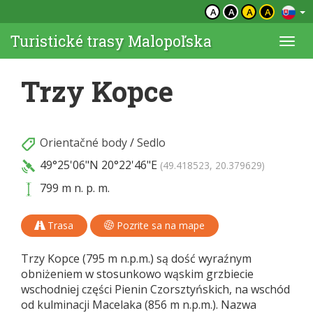
A
A
A
A
Turistické trasy Malopoľska
Togg
navi
Trzy Kopce
Orientačné body
/
Sedlo
49°25'06"N
20°22'46"E
(49.418523, 20.379629)
799 m n. p. m.
Trasa
Pozrite sa na mape
Trzy Kopce (795 m n.p.m.) są dość wyraźnym
obniżeniem w stosunkowo wąskim grzbiecie
wschodniej części Pienin Czorsztyńskich, na wschód
od kulminacji Macelaka (856 m n.p.m.). Nazwa