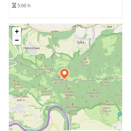
5:00 h
+
−