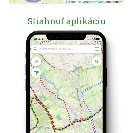
Leaflet
|
©
OpenStreetMap
contributors
Stiahnuť aplikáciu