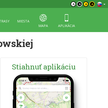
A
A
A
A
TRASY
MIESTA
MAPA
APLIKÁCIA
owskiej
Stiahnuť aplikáciu