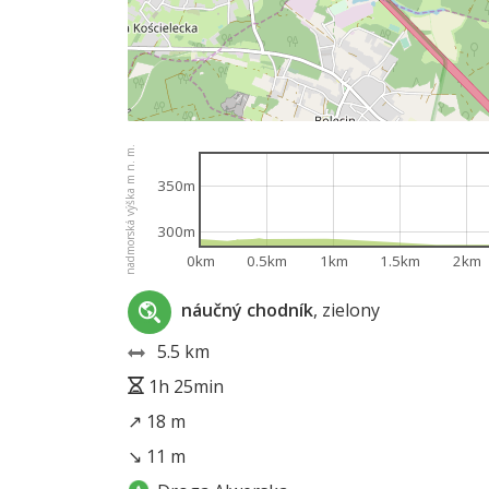
nadmorská výška m n. m.
350m
300m
0km
0.5km
1km
1.5km
2km
náučný chodník
, zielony
5.5 km
1h 25min
↗ 18 m
↘ 11 m