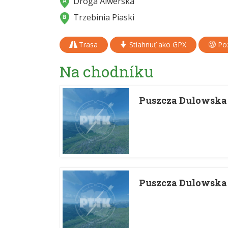
Droga Alwerska
Trzebinia Piaski
Trasa
Stiahnuť ako GPX
Poz
Na chodníku
Puszcza Dulowska
Puszcza Dulowska