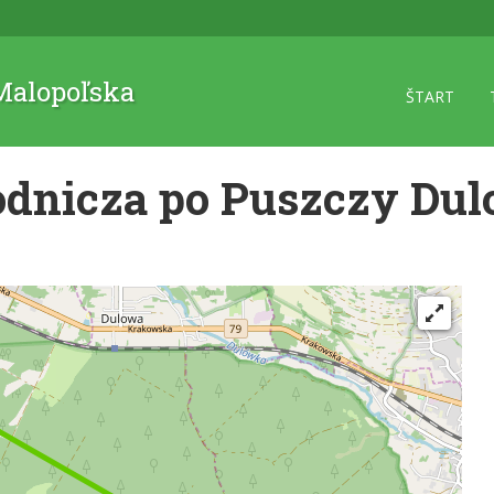
 Malopoľska
ŠTART
odnicza po Puszczy Dul