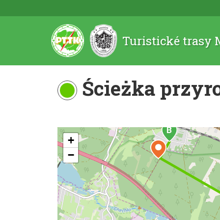
Turistické trasy
Ścieżka przyr
+
−