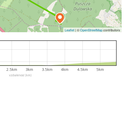
Leaflet
|
©
OpenStreetMap
contributors
2.5km
3km
3.5km
4km
4.5km
5km
vzdialenosť (km)