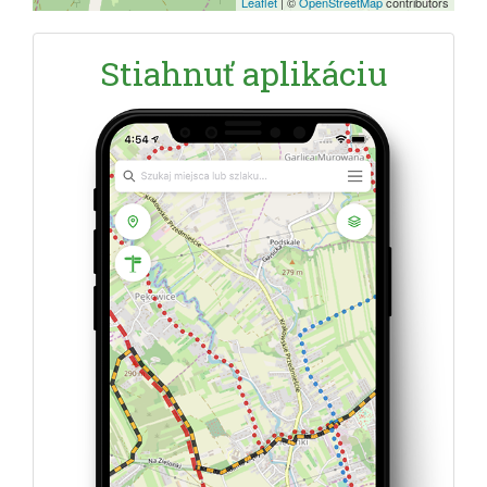
Leaflet
|
©
OpenStreetMap
contributors
Stiahnuť aplikáciu