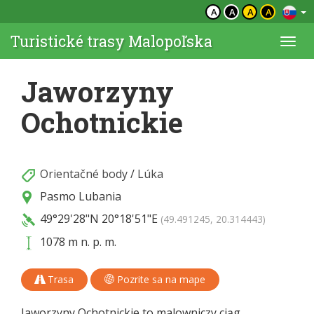
A
A
A
A
Turistické trasy Malopoľska
Togg
navi
Jaworzyny
Ochotnickie
Orientačné body
/
Lúka
Pasmo Lubania
49°29'28"N
20°18'51"E
(49.491245, 20.314443)
1078 m n. p. m.
Trasa
Pozrite sa na mape
Jaworzyny Ochotnickie to malowniczy ciąg