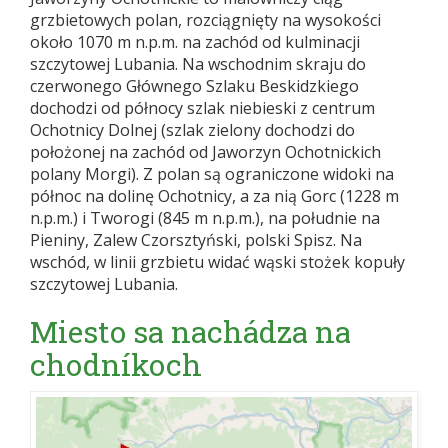
grzbietowych polan, rozciągnięty na wysokości
około 1070 m n.p.m. na zachód od kulminacji
szczytowej Lubania. Na wschodnim skraju do
czerwonego Głównego Szlaku Beskidzkiego
dochodzi od północy szlak niebieski z centrum
Ochotnicy Dolnej (szlak zielony dochodzi do
położonej na zachód od Jaworzyn Ochotnickich
polany Morgi). Z polan są ograniczone widoki na
północ na dolinę Ochotnicy, a za nią Gorc (1228 m
n.p.m.) i Tworogi (845 m n.p.m.), na południe na
Pieniny, Zalew Czorsztyński, polski Spisz. Na
wschód, w linii grzbietu widać wąski stożek kopuły
szczytowej Lubania.
Miesto sa nachádza na
chodníkoch