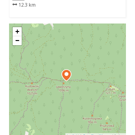
12.3 km
+
−