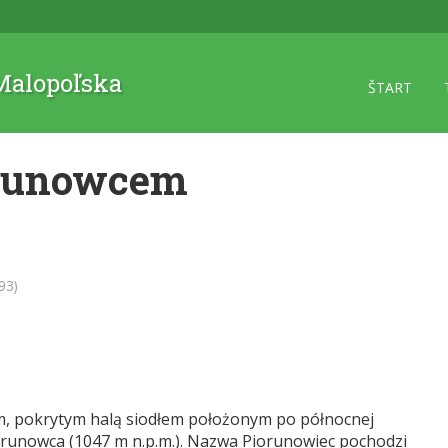
 Malopoľska
ŠTART
orunowcem
93)
m, pokrytym halą siodłem położonym po północnej
iorunowca (1047 m n.p.m.). Nazwa Piorunowiec pochodzi