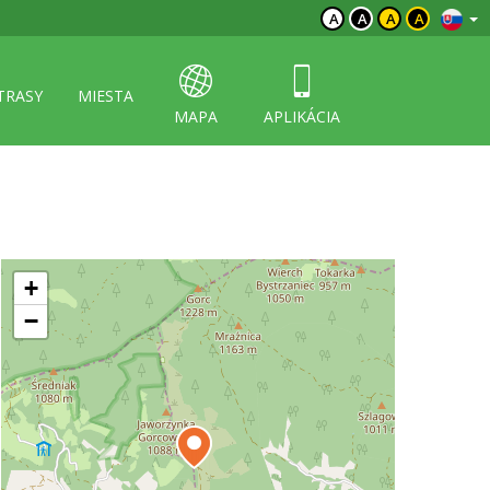
A
A
A
A
TRASY
MIESTA
MAPA
APLIKÁCIA
+
−