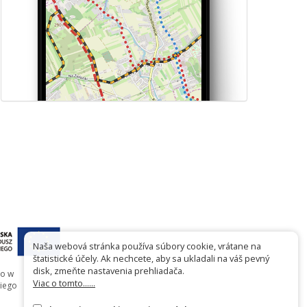
Naša webová stránka používa súbory cookie, vrátane na
štatistické účely. Ak nechcete, aby sa ukladali na váš pevný
disk, zmeňte nastavenia prehliadača.
go w
Viac o tomto......
iego