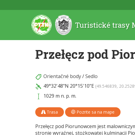
Turistické trasy
Przełęcz pod Pi
Orientačné body
/
Sedlo
49°32'48"N
20°15'10"E
(49.546839, 20.2528
1029 m n. p. m.
Trasa
Pozrite sa na mape
Przełęcz pod Piorunowcem jest malowniczy
stronie wyraźnej, stożkowatej kulminacji P