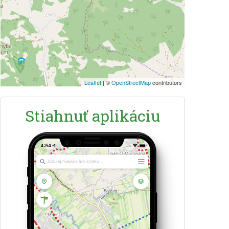
Leaflet
|
©
OpenStreetMap
contributors
Stiahnuť aplikáciu