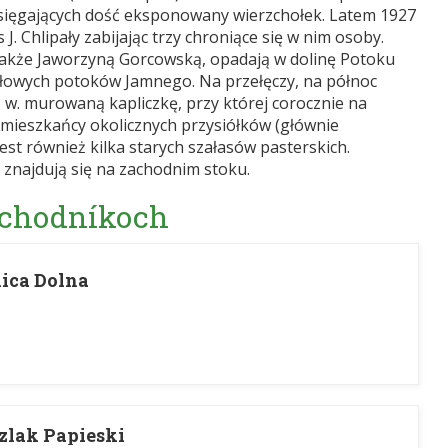
sięgających dość eksponowany wierzchołek. Latem 1927
 J. Chlipały zabijając trzy chroniące się w nim osoby.
akże Jaworzyną Gorcowską, opadają w dolinę Potoku
łowych potoków Jamnego. Na przełęczy, na północ
w. murowaną kapliczkę, przy której corocznie na
 mieszkańcy okolicznych przysiółków (głównie
est również kilka starych szałasów pasterskich.
 znajdują się na zachodnim stoku.
 chodníkoch
nica Dolna
zlak Papieski