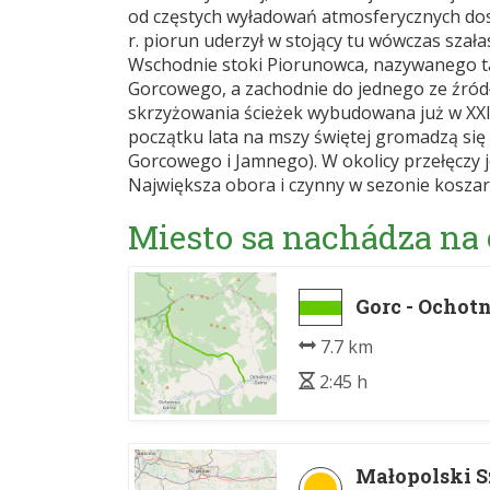
od częstych wyładowań atmosferycznych do
r. piorun uderzył w stojący tu wówczas szałas
Wschodnie stoki Piorunowca, nazywanego t
Gorcowego, a zachodnie do jednego ze źród
skrzyżowania ścieżek wybudowana już w XXI 
początku lata na mszy świętej gromadzą się
Gorcowego i Jamnego). W okolicy przełęczy j
Największa obora i czynny w sezonie koszar
Miesto sa nachádza na
Gorc - Ochot
7.7 km
2:45 h
Małopolski S