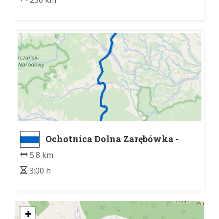
Ochotnica Dolna Zarębówka -
Lubań
5.8 km
3:00 h
+