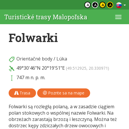
A
A
A
A
Turistické trasy Malopoľska
Togg
navi
Folwarki
Orientačné body
/
Lúka
49°30'46"N
20°19'51"E
(49.512925, 20.330971)
747 m n. p. m.
Trasa
Pozrite sa na mape
Folwarki są rozległą polaną, a w zasadzie ciągiem
polan stokowych o wspólnej nazwie Folwarki. Na
obrzeżach zarastają brzozą i leszczyną. Można też
dostrzec kępy zdziczałych drzew owocowych i