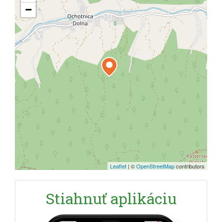
−
Leaflet
|
©
OpenStreetMap
contributors
Stiahnuť aplikáciu