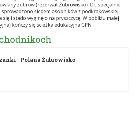
dowlany żubrów (rezerwat Żubrowisko). Do specjalnie
a sprowadzono siedem osobników z podkrakowskiej
 się i stado wyginęło na pryszczycę. W pobliżu małej
yjna) kończy się ścieżka edukacyjna GPN.
 chodníkoch
zanki - Polana Żubrowisko