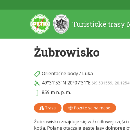
Turistické trasy
Żubrowisko
Orientačné body
/
Lúka
49°31'53"N
20°07'31"E
(49.531559, 20.1254
859 m n. p. m.
Trasa
Pozrite sa na mape
Żubrowisko znajduje się w źródłowej części
kotła. Polanę otaczają gęste lasy dolnoreg