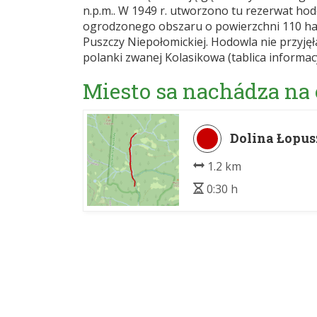
n.p.m.. W 1949 r. utworzono tu rezerwat ho
ogrodzonego obszaru o powierzchni 110 h
Puszczy Niepołomickiej. Hodowla nie przyjęła
polanki zwanej Kolasikowa (tablica informac
Miesto sa nachádza na
Dolina Łopus
1.2 km
0:30 h