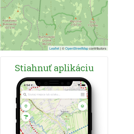
Leaflet
|
©
OpenStreetMap
contributors
Stiahnuť aplikáciu