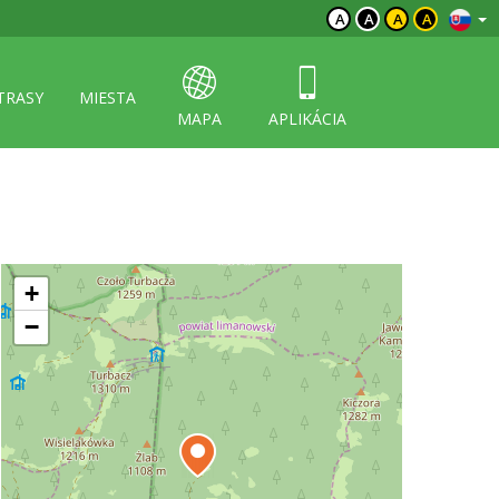
A
A
A
A
TRASY
MIESTA
MAPA
APLIKÁCIA
+
−