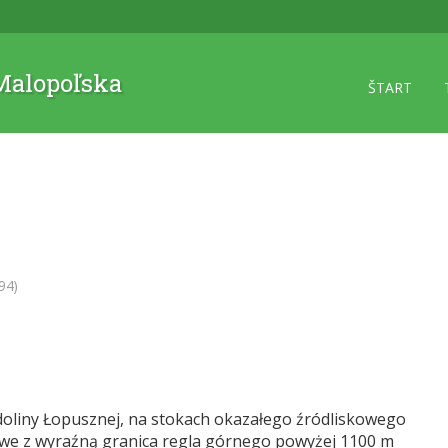
 Malopoľska
ŠTART
94)
 doliny Łopusznej, na stokach okazałego źródliskowego
lowe z wyraźną granica regla górnego powyżej 1100 m