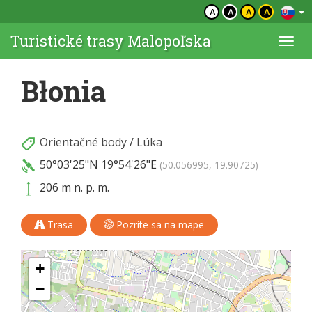
A
A
A
A
Turistické trasy Malopoľska
Togg
navi
Błonia
Orientačné body
/
Lúka
50°03'25"N
19°54'26"E
(50.056995, 19.90725)
206 m n. p. m.
Trasa
Pozrite sa na mape
+
−