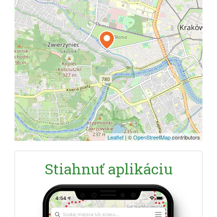
Leaflet
|
©
OpenStreetMap
contributors
Stiahnuť aplikáciu