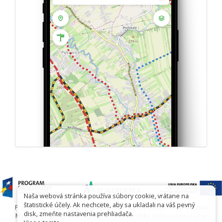
Naša webová stránka používa súbory cookie, vrátane na
štatistické účely. Ak nechcete, aby sa ukladali na váš pevný
Projekt współfinansowany przez Urząd Marszałkowski Województwa
disk, zmeňte nastavenia prehliadača.
Małopolskiego w ramach programu Małopolska Gościnna oraz Unię