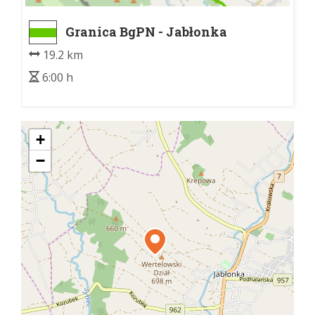
Granica BgPN - Jabłonka
19.2 km
6:00 h
+
−