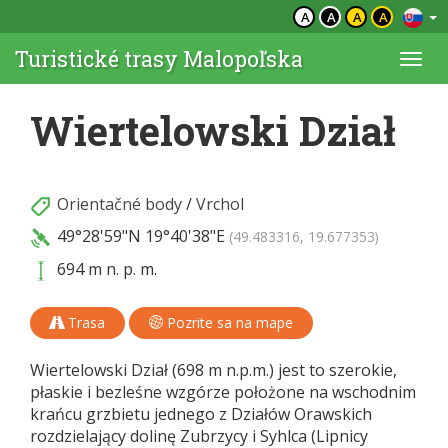
A
A
A
A
Turistické trasy Malopoľska
Togg
navi
Wiertelowski Dział
Orientačné body
/
Vrchol
49°28'59"N
19°40'38"E
(49.483316, 19.677353)
694 m n. p. m.
Trasa
Pozrite sa na mape
Wiertelowski Dział (698 m n.p.m.) jest to szerokie,
płaskie i bezleśne wzgórze położone na wschodnim
krańcu grzbietu jednego z Działów Orawskich
rozdzielający dolinę Zubrzycy i Syhlca (Lipnicy