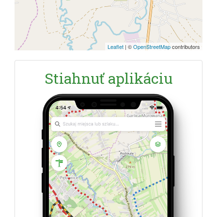
Leaflet
|
©
OpenStreetMap
contributors
Stiahnuť aplikáciu