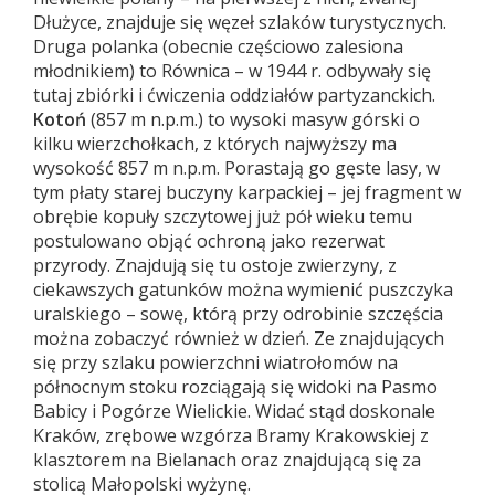
Dłużyce, znajduje się węzeł szlaków turystycznych.
Druga polanka (obecnie częściowo zalesiona
młodnikiem) to Równica – w 1944 r. odbywały się
tutaj zbiórki i ćwiczenia oddziałów partyzanckich.
Kotoń
(857 m n.p.m.) to wysoki masyw górski o
kilku wierzchołkach, z których najwyższy ma
wysokość 857 m n.p.m. Porastają go gęste lasy, w
tym płaty starej buczyny karpackiej – jej fragment w
obrębie kopuły szczytowej już pół wieku temu
postulowano objąć ochroną jako rezerwat
przyrody. Znajdują się tu ostoje zwierzyny, z
ciekawszych gatunków można wymienić puszczyka
uralskiego – sowę, którą przy odrobinie szczęścia
można zobaczyć również w dzień. Ze znajdujących
się przy szlaku powierzchni wiatrołomów na
północnym stoku rozciągają się widoki na Pasmo
Babicy i Pogórze Wielickie. Widać stąd doskonale
Kraków, zrębowe wzgórza Bramy Krakowskiej z
klasztorem na Bielanach oraz znajdującą się za
stolicą Małopolski wyżynę.