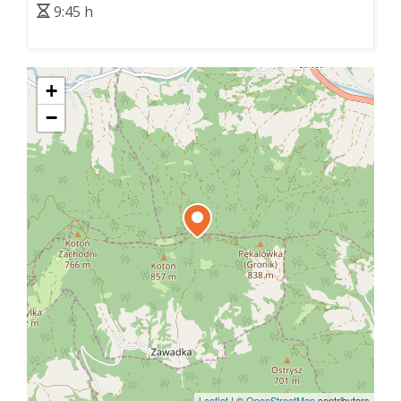
9:45 h
+
−
Leaflet
|
©
OpenStreetMap
contributors