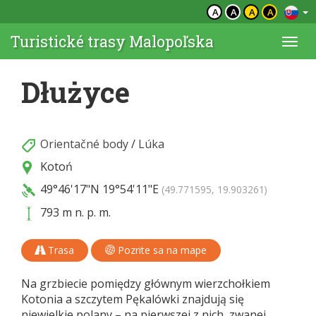
A
A
A
A
Turistické trasy Malopoľska
Togg
navi
Dłużyce
Orientačné body
/
Lúka
Kotoń
49°46'17"N
19°54'11"E
(49.771595, 19.903261)
793 m n. p. m.
Trasa
Pozrite sa na mape
Na grzbiecie pomiędzy głównym wierzchołkiem
Kotonia a szczytem Pękalówki znajdują się
niewielkie polany – na pierwszej z nich, zwanej