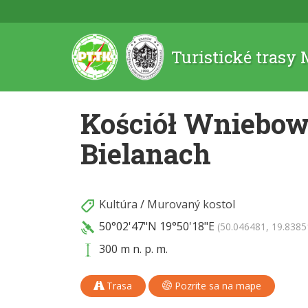
Turistické trasy
Kościół Wniebow
Bielanach
Kultúra
/
Murovaný kostol
50°02'47"N
19°50'18"E
(50.046481, 19.8385
300 m n. p. m.
Trasa
Pozrite sa na mape