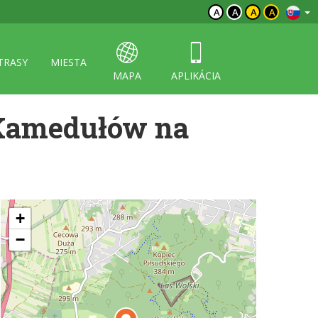
A
A
A
A
TRASY
MIESTA
MAPA
APLIKÁCIA
 Kamedułów na
+
−