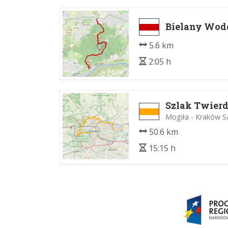
Bielany Wodo
5.6 km
2:05 h
Szlak Twier
Mogiła - Kraków S
50.6 km
15:15 h