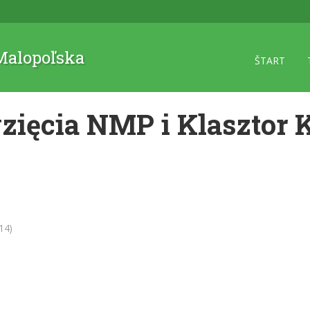
 Malopoľska
ŠTART
zięcia NMP i Klasztor
14)