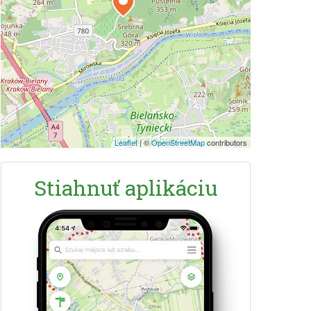
Leaflet
|
©
OpenStreetMap
contributors
Stiahnuť aplikáciu