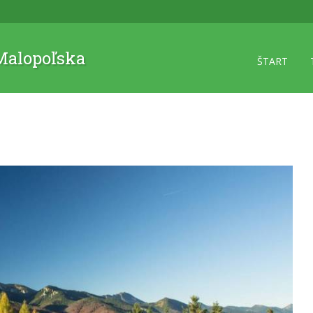
 Malopoľska
ŠTART