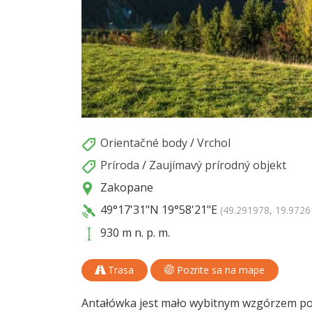
Orientačné body
/
Vrchol
Príroda
/
Zaujímavý prírodný objekt
Zakopane
49°17'31"N
19°58'21"E
(49.291978, 19.9726
930 m n. p. m.
Trasa
Pozrite sa na mape
Antałówka jest mało wybitnym wzgórzem p