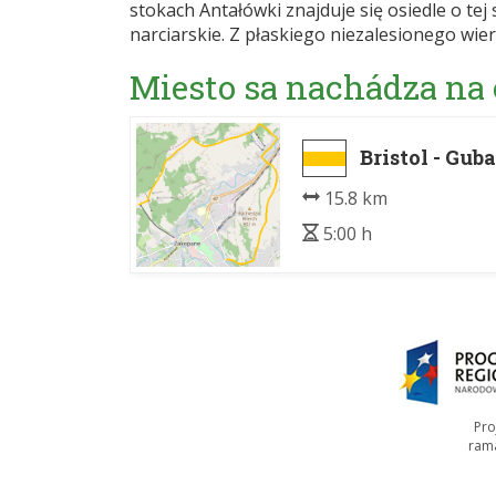
stokach Antałówki znajduje się osiedle o tej
narciarskie. Z płaskiego niezalesionego wier
Miesto sa nachádza na
Bristol - Gub
15.8 km
5:00 h
Pro
ram