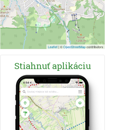
Leaflet
|
©
OpenStreetMap
contributors
Stiahnuť aplikáciu