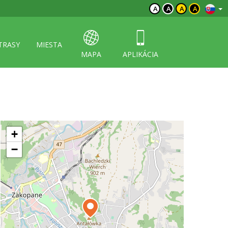
A
A
A
A
TRASY
MIESTA
MAPA
APLIKÁCIA
+
−