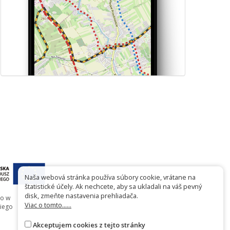
Naša webová stránka používa súbory cookie, vrátane na
štatistické účely. Ak nechcete, aby sa ukladali na váš pevný
disk, zmeňte nastavenia prehliadača.
go w
Viac o tomto......
iego
Akceptujem cookies z tejto stránky