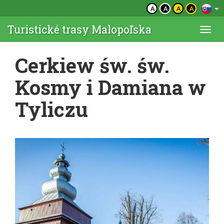
A
A
A
A
Turistické trasy Malopoľska
Togg
navi
Cerkiew św. św.
Kosmy i Damiana w
Tyliczu