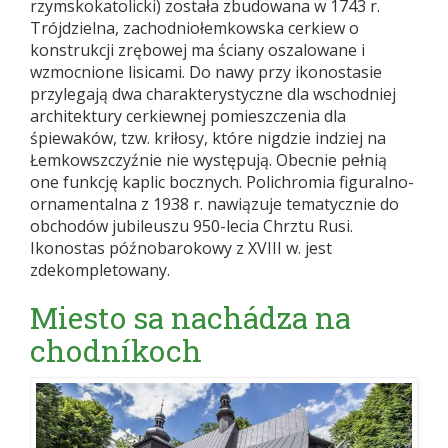
rzymskokatolicki) została zbudowana w 1743 r.
Trójdzielna, zachodniołemkowska cerkiew o
konstrukcji zrębowej ma ściany oszalowane i
wzmocnione lisicami. Do nawy przy ikonostasie
przylegają dwa charakterystyczne dla wschodniej
architektury cerkiewnej pomieszczenia dla
śpiewaków, tzw. kriłosy, które nigdzie indziej na
Łemkowszczyźnie nie występują. Obecnie pełnią
one funkcję kaplic bocznych. Polichromia figuralno-
ornamentalna z 1938 r. nawiązuje tematycznie do
obchodów jubileuszu 950-lecia Chrztu Rusi.
Ikonostas późnobarokowy z XVIII w. jest
zdekompletowany.
Miesto sa nachádza na
chodníkoch