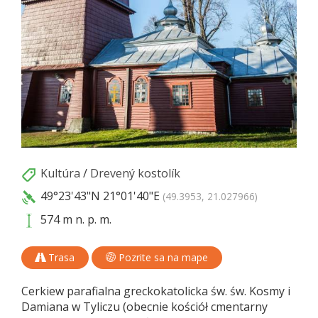
Kultúra
/
Drevený kostolík
49°23'43"N
21°01'40"E
(49.3953, 21.027966)
574 m n. p. m.
Trasa
Pozrite sa na mape
Cerkiew parafialna greckokatolicka św. św. Kosmy i
Damiana w Tyliczu (obecnie kościół cmentarny