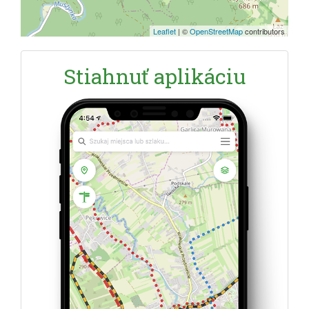
Leaflet
|
©
OpenStreetMap
contributors
Stiahnuť aplikáciu