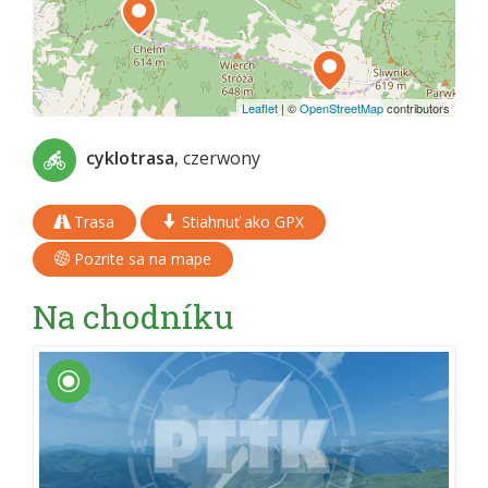
Leaflet
|
©
OpenStreetMap
contributors
cyklotrasa
, czerwony
Trasa
Stiahnuť ako GPX
Pozrite sa na mape
Na chodníku