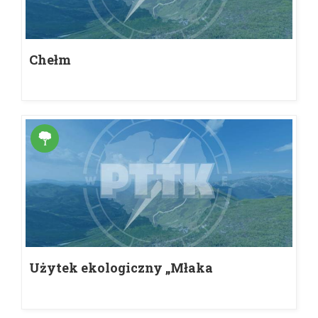
Chełm
Użytek ekologiczny „Młaka
źródliskowa”