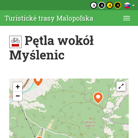
A
A
A
A
Turistické trasy Malopoľska
Togg
navi
Pętla wokół
Myślenic
+
−