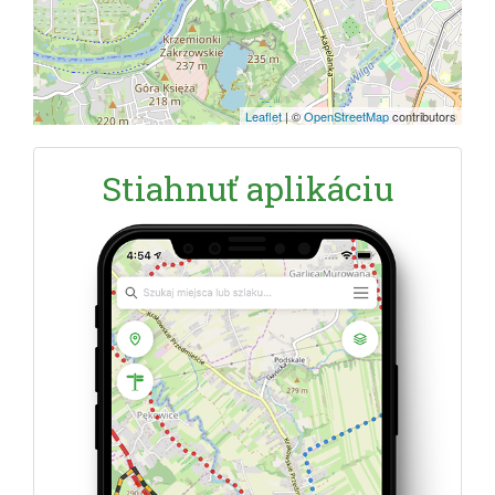
Leaflet
|
©
OpenStreetMap
contributors
Stiahnuť aplikáciu