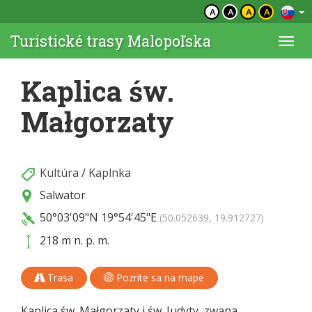
A
A
A
A
Turistické trasy Malopoľska
Togg
navi
Kaplica św.
Małgorzaty
Kultúra
/
Kaplnka
Salwator
50°03'09"N
19°54'45"E
(50.052639, 19.912727)
218 m n. p. m.
Trasa
Pozrite sa na mape
Kaplica św. Małgorzaty i św. Judyty, zwana