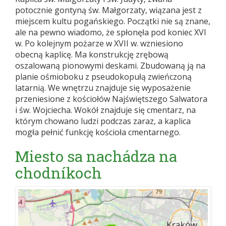
potocznie gontyną św. Małgorzaty, wiązana jest z
miejscem kultu pogańskiego. Początki nie są znane,
ale na pewno wiadomo, że spłonęła pod koniec XVI
w. Po kolejnym pożarze w XVII w. wzniesiono
obecną kaplicę. Ma konstrukcję zrębową
oszalowaną pionowymi deskami. Zbudowaną ją na
planie ośmioboku z pseudokopułą zwieńczoną
latarnią. We wnętrzu znajduje się wyposażenie
przeniesione z kościołów Najświętszego Salwatora
i św. Wojciecha. Wokół znajduje się cmentarz, na
którym chowano ludzi podczas zaraz, a kaplica
mogła pełnić funkcję kościoła cmentarnego.
Miesto sa nachádza na
chodníkoch