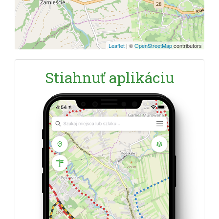
Leaflet
|
©
OpenStreetMap
contributors
Stiahnuť aplikáciu