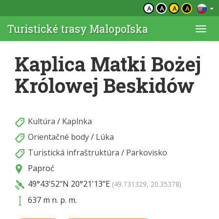
A
A
A
A
Turistické trasy Malopoľska
Togg
navi
Kaplica Matki Bożej
Królowej Beskidów
Kultúra
/
Kaplnka
Orientačné body
/
Lúka
Turistická infraštruktúra
/
Parkovisko
Paproć
49°43'52"N
20°21'13"E
(49.731329, 20.35378)
637 m n. p. m.