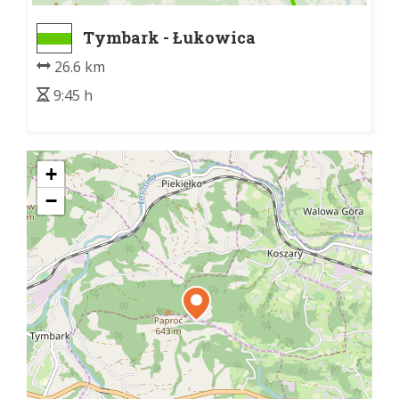
Tymbark - Łukowica
26.6 km
9:45 h
+
−