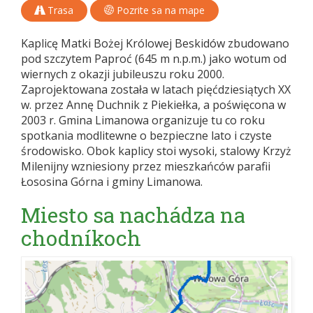
Trasa
Pozrite sa na mape
Kaplicę Matki Bożej Królowej Beskidów zbudowano
pod szczytem Paproć (645 m n.p.m.) jako wotum od
wiernych z okazji jubileuszu roku 2000.
Zaprojektowana została w latach pięćdziesiątych XX
w. przez Annę Duchnik z Piekiełka, a poświęcona w
2003 r. Gmina Limanowa organizuje tu co roku
spotkania modlitewne o bezpieczne lato i czyste
środowisko. Obok kaplicy stoi wysoki, stalowy Krzyż
Milenijny wzniesiony przez mieszkańców parafii
Łososina Górna i gminy Limanowa.
Miesto sa nachádza na
chodníkoch