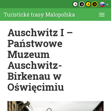
A
A
A
A
Turistické trasy Malopoľska
Togg
navi
Auschwitz I –
Państwowe
Muzeum
Auschwitz-
Birkenau w
Oświęcimiu