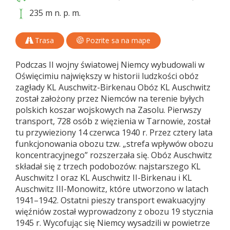
235 m n. p. m.
Trasa
Pozrite sa na mape
Podczas II wojny światowej Niemcy wybudowali w
Oświęcimiu największy w historii ludzkości obóz
zagłady KL Auschwitz-Birkenau Obóz KL Auschwitz
został założony przez Niemców na terenie byłych
polskich koszar wojskowych na Zasolu. Pierwszy
transport, 728 osób z więzienia w Tarnowie, został
tu przywieziony 14 czerwca 1940 r. Przez cztery lata
funkcjonowania obozu tzw. „strefa wpływów obozu
koncentracyjnego” rozszerzała się. Obóz Auschwitz
składał się z trzech podobozów: najstarszego KL
Auschwitz I oraz KL Auschwitz II-Birkenau i KL
Auschwitz III-Monowitz, które utworzono w latach
1941–1942. Ostatni pieszy transport ewakuacyjny
więźniów został wyprowadzony z obozu 19 stycznia
1945 r. Wycofując się Niemcy wysadzili w powietrze