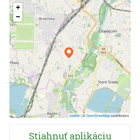
+
−
Leaflet
|
©
OpenStreetMap
contributors
Stiahnuť aplikáciu