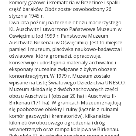
komory gazowe i krematoria w Brzezince i spalili
część baraków. Obóz został oswobodzony 26
stycznia 1945 r.
Dwa lata później na terenie obozu macierzystego
KL Auschwitz I utworzono Państwowe Muzeum w
Oświęcimiu (od 1999 r. Państwowe Muzeum
Auschwitz-Birkenau w Oświęcimiu). Jest to miejsce
pamięci i muzeum, placówka naukowo-badawcza i
oświatowa, która gromadzi, opracowuje,
konserwuje i udostępnia materiały archiwalne i
eksponaty muzealne związane z byłym obozem
koncentracyjnym. W 1979 r. Muzeum zostało
wpisane na Listę Światowego Dziedzictwa UNESCO.
Muzeum składa się z dwóch zachowanych części
obozu Auschwitz I (obszar 20 ha) i Auschwitz II-
Birkenau (171 ha). W granicach Muzeum znajdują
się poobozowe obiekty i ruiny (łącznie z ruinami
komór gazowych i krematoriów), kilkanaście
kilometrów obozowego ogrodzenia i dróg
wewnętrznych oraz rampa kolejowa w Birkenau.