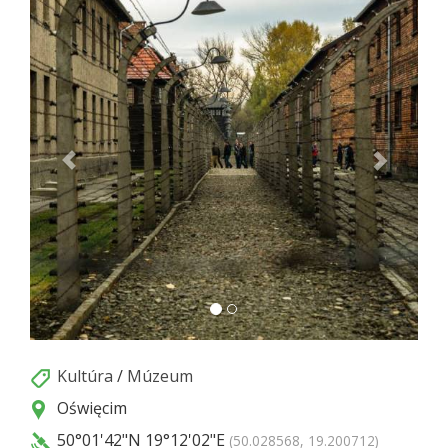
Kultúra
/
Múzeum
Oświęcim
50°01'42"N
19°12'02"E
(50.028568, 19.200712)