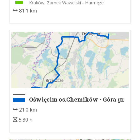
Kraków, Zamek Wawelski - Harmęże
81.1 km
Oświęcim os.Chemików - Góra gr.
wojew. S/K
21.0 km
5:30 h