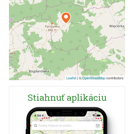
Leaflet
|
©
OpenStreetMap
contributors
Stiahnuť aplikáciu