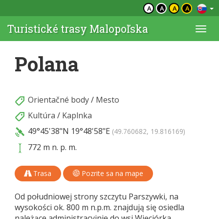
A
A
A
A
Turistické trasy Malopoľska
Togg
navi
Polana
Orientačné body
/
Mesto
Kultúra
/
Kaplnka
49°45'38"N
19°48'58"E
(49.760682, 19.816169)
772 m n. p. m.
Trasa
Pozrite sa na mape
Od południowej strony szczytu Parszywki, na
wysokości ok. 800 m n.p.m. znajdują się osiedla
należące administracyjnie do wsi Więciórka,