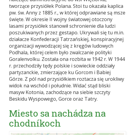
tworzące przysiółek Polana. Stoi tu okazała kaplica
pw. św. Anny z 1885 r., w której odprawiane są msze
święte. W okresie II wojny światowej otoczony
lasami przysiółek stanowił schronienie dla ludzi
poszukiwanych przez gestapo. Ukrywali się tu m.in.
działacze Konfederacji Tatrzańskiej, konspiracyjnej
organizacji wywodzącej się z kręgów ludowych
Podhala, której celem było zwalczanie polityki
Goralenvolku. Została ona rozbita w 1942 r. W 1944
r. przechodziły tędy polskie i sowieckie oddziały
partyzanckie, zmierzające ku Gorcom i Babiej
Górze. Z pól nad przysiółkiem roztacza się urokliwy
widok na wschód i południe. Widać stąd bliski
masyw Kotonia, zachodzące na siebie szczyty
Beskidu Wyspowego, Gorce oraz Tatry.
Miesto sa nachádza na
chodníkoch