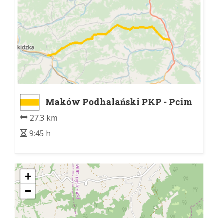
Maków Podhalański PKP - Pcim
27.3 km
9:45 h
+
−