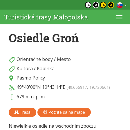
A
A
A
A
Turistické trasy Malopoľska
Togg
navi
Osiedle Groń
Orientačné body
/
Mesto
Kultúra
/
Kaplnka
Pasmo Policy
49°40'00"N
19°43'14"E
(49.666917, 19.720661)
679 m n. p. m.
Trasa
Pozrite sa na mape
Niewielkie osiedle na wschodnim zboczu