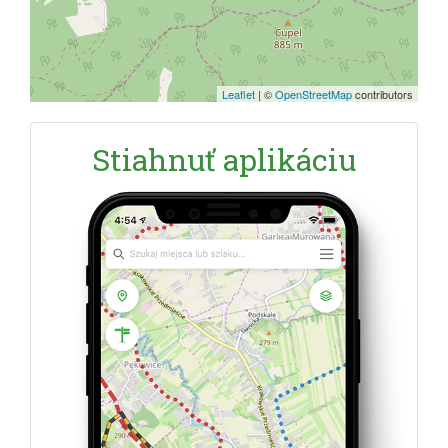
Leaflet
|
©
OpenStreetMap
contributors
Stiahnuť aplikáciu