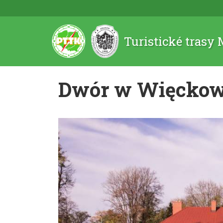
Turistické trasy
Dwór w Więckow