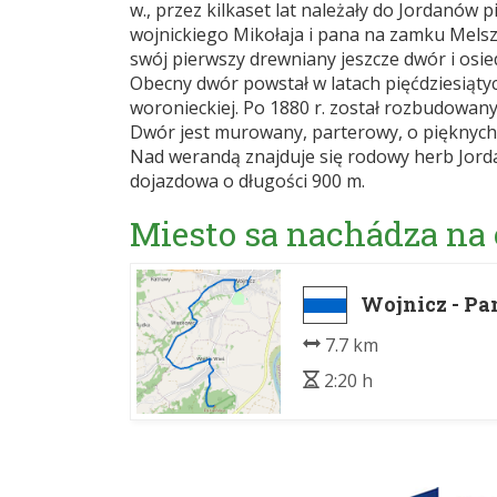
w., przez kilkaset lat należały do Jordanów
wojnickiego Mikołaja i pana na zamku Melsz
swój pierwszy drewniany jeszcze dwór i osiedl
Obecny dwór powstał w latach pięćdziesiątyc
woronieckiej. Po 1880 r. został rozbudowan
Dwór jest murowany, parterowy, o pięknych
Nad werandą znajduje się rodowy herb Jorda
dojazdowa o długości 900 m.
Miesto sa nachádza na
Wojnicz - Pa
7.7 km
2:20 h