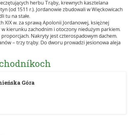
 pieczętujących herbu Trąby, krewnych kasztelana
tyn (od 1511 r.). Jordanowie zbudowali w Więckowicach
i tu na stałe.
h XIX w. za sprawą Apolonii Jordanowej, księżnej
y w kierunku zachodnim i otoczony niedużym parkiem.
 proporcjach. Nakryty jest czterospadowym dachem.
nów – trzy trąby. Do dworu prowadzi jesionowa aleja
 chodníkoch
nieńska Góra