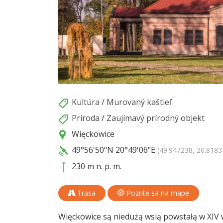
Kultúra
/
Murovaný kaštieľ
Príroda
/
Zaujímavý prírodný objekt
Więckowice
49°56'50"N
20°49'06"E
(49.947238, 20.8183
230 m n. p. m.
Trasa
Pozrite sa na mape
Więckowice są niedużą wsią powstałą w XIV 