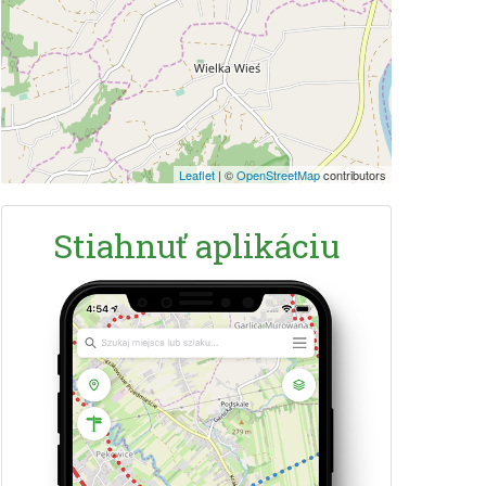
Leaflet
|
©
OpenStreetMap
contributors
Stiahnuť aplikáciu