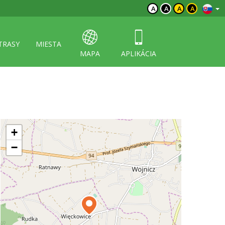
A
A
A
A
TRASY
MIESTA
MAPA
APLIKÁCIA
+
−