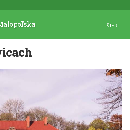
 Malopoľska
ŠTART
icach