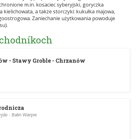
chronione m.in. kosaciec syberyjski, goryczka
 kielichowata, a także storczyki: kukułka majowa,
długoostrogowa. Zaniechanie użytkowania powoduje
su).
 chodníkoch
ów - Stawy Groble - Chrzanów
rodnicza
ski - Balin Warpie