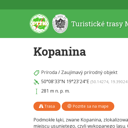
Turistické trasy
Kopanina
Príroda
/
Zaujímavý prírodný objekt
50°08'33"N
19°23'24"E
(50.14274, 19.39024
281 m n. p. m.
Trasa
Pozrite sa na mape
Podmokłe łąki, zwane Kopanina, zlokalizowa
miejscu usuniętego, czyli wykopanego lasu