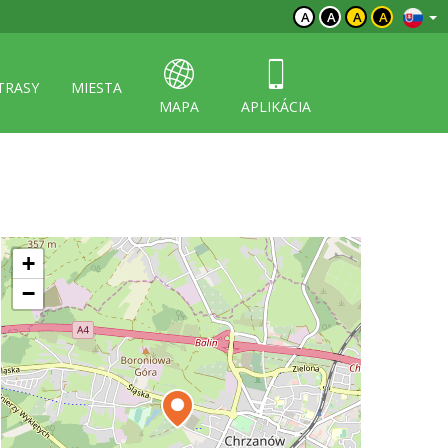
A
A
A
A
TRASY
MIESTA
MAPA
APLIKÁCIA
+
−