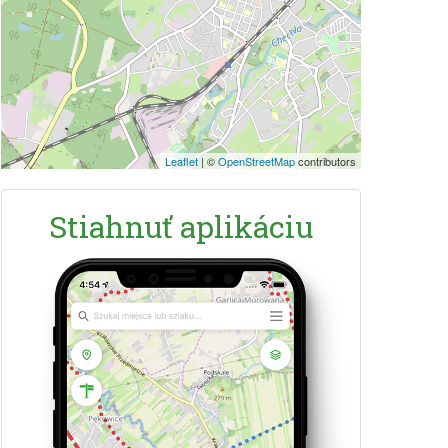
Leaflet
|
©
OpenStreetMap
contributors
Stiahnuť aplikáciu