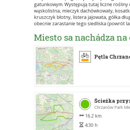
gatunkowym. Występują tutaj liczne rośliny 
wąskolistna, mieczyk dachówkowaty, kosatka
kruszczyk błotny, listera jajowata, gółka 
obecnie zarastanie tego siedliska (powrót la
Miesto sa nachádza na
Pętla Chrzan
Ścieżka przy
Chrzanów Park Miej
16.2 km
4:30 h