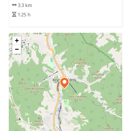
3.3 km
1:25 h
+
−