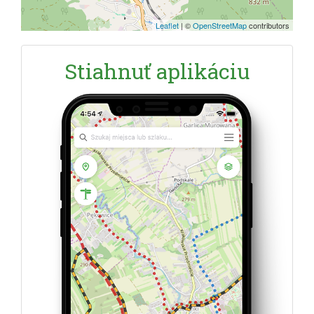
Leaflet
|
©
OpenStreetMap
contributors
Stiahnuť aplikáciu