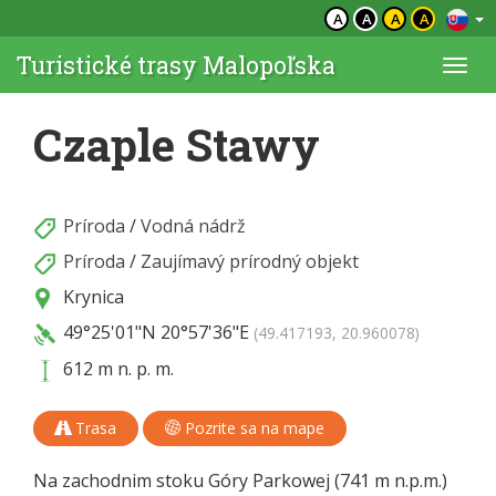
A
A
A
A
Turistické trasy Malopoľska
Togg
navi
Czaple Stawy
Príroda
/
Vodná nádrž
Príroda
/
Zaujímavý prírodný objekt
Krynica
49°25'01"N
20°57'36"E
(49.417193, 20.960078)
612 m n. p. m.
Trasa
Pozrite sa na mape
Na zachodnim stoku Góry Parkowej (741 m n.p.m.)