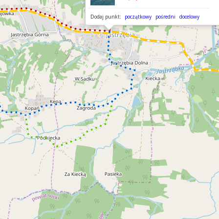
Dodaj punkt:
początkowy
pośredni
docelowy