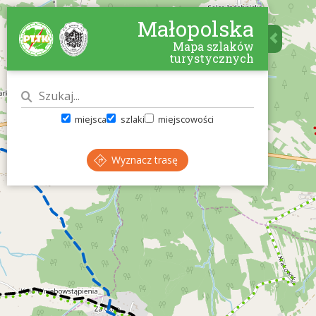
Małopolska
Mapa szlaków
turystycznych
miejsca
szlaki
miejscowości
Wyznacz trasę