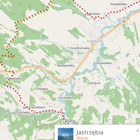
×
Jastrzębia
Więcej