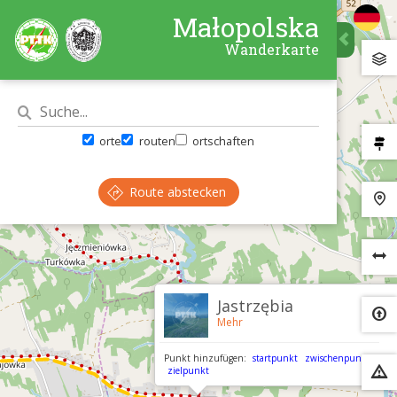
Małopolska
Wanderkarte
orte
routen
ortschaften
Route abstecken
×
Jastrzębia
Mehr
Punkt hinzufügen:
startpunkt
zwischenpunkt
zielpunkt