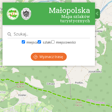
Małopolska
Mapa szlaków
turystycznych
miejsca
szlaki
miejscowości
Wyznacz trasę