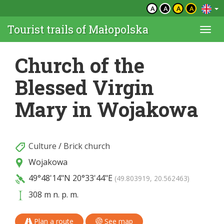
A
A
A
A
Tourist trails of Małopolska
Togg
navi
Church of the
Blessed Virgin
Mary in Wojakowa
Culture
/
Brick church
Wojakowa
49°48'14"N
20°33'44"E
(49.803919, 20.562463)
308 m n. p. m.
Plan a route
See map