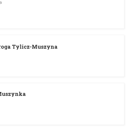
a
roga Tylicz-Muszyna
 Muszynka