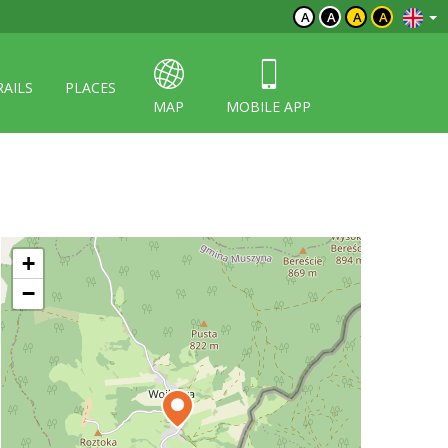
A
A
A
A
RAILS
PLACES
MAP
MOBILE APP
+
−