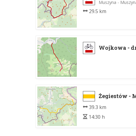
Muszyna - Muszyn
29.5 km
Wojkowa - d
Żegiestów -
39.3 km
14:30 h