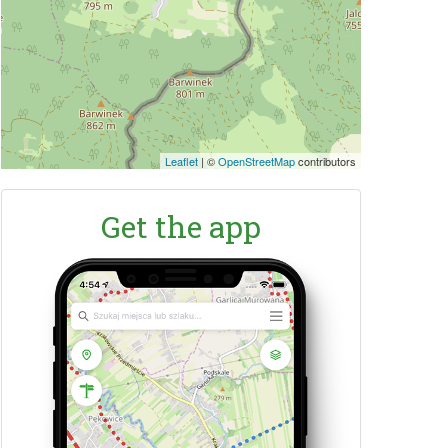
Leaflet
|
©
OpenStreetMap
contributors
Get the app