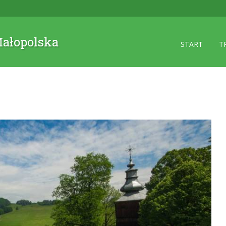
 Małopolska
START
T