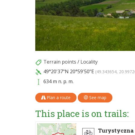
Terrain points
/
Locality
49°20'37"N
20°59'50"E
(49.343654, 20.9972
634 m n. p. m.
Plan a route
See map
This place is on trails:
Turystyczna