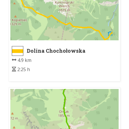
Dolina Chochołowska
leśniczówka - Hala Ornak
4.9 km
2:25 h