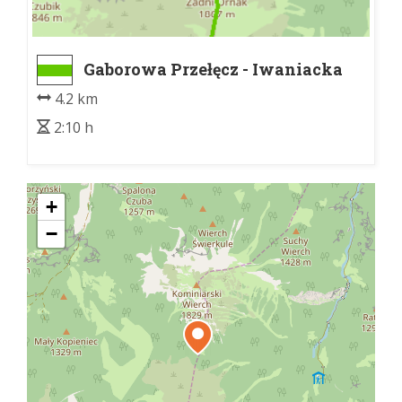
Gaborowa Przełęcz - Iwaniacka
Przeł.
4.2 km
2:10 h
+
−