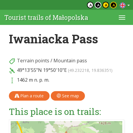
A
A
A
A
Tourist trails of Małopolska
Togg
navi
Iwaniacka Pass
Terrain points
/
Mountain pass
49°13'55"N
19°50'10"E
(49.232218, 19.836351)
1462 m n. p. m.
Plan a route
See map
This place is on trails: