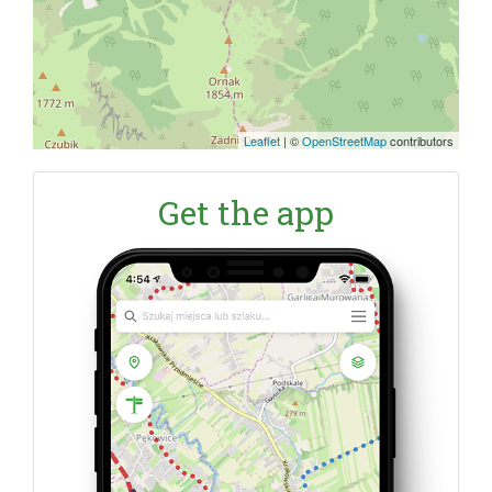
Leaflet
|
©
OpenStreetMap
contributors
Get the app