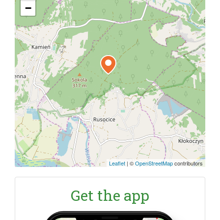
−
Leaflet
|
©
OpenStreetMap
contributors
Get the app