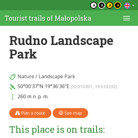
A
A
A
A
Tourist trails of Małopolska
Togg
navi
Rudno Landscape
Park
Nature
/
Landscape Park
50°00'37"N
19°36'36"E
(50.010301, 19.610232)
260 m n. p. m.
Plan a route
See map
This place is on trails: