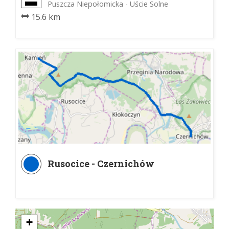
„Salina Cracoviensis”
Puszcza Niepołomicka - Uście Solne
15.6 km
Rusocice - Czernichów
+