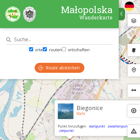
Małopolska
Wanderkarte
orte
routen
ortschaften
Route abstecken
×
Biegonice
Mehr
Punkt hinzufügen:
startpunkt
zwischenpunkt
zielpunkt